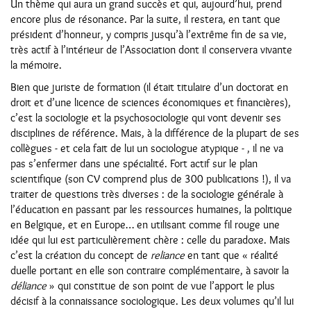
Un thème qui aura un grand succès et qui, aujourd’hui, prend
encore plus de résonance. Par la suite, il restera, en tant que
président d’honneur, y compris jusqu’à l’extrême fin de sa vie,
très actif à l’intérieur de l’Association dont il conservera vivante
la mémoire.
Bien que juriste de formation (il était titulaire d’un doctorat en
droit et d’une licence de sciences économiques et financières),
c’est la sociologie et la psychosociologie qui vont devenir ses
disciplines de référence. Mais, à la différence de la plupart de ses
collègues - et cela fait de lui un sociologue atypique - , il ne va
pas s’enfermer dans une spécialité. Fort actif sur le plan
scientifique (son CV comprend plus de 300 publications !), il va
traiter de questions très diverses : de la sociologie générale à
l’éducation en passant par les ressources humaines, la politique
en Belgique, et en Europe… en utilisant comme fil rouge une
idée qui lui est particulièrement chère : celle du paradoxe. Mais
c’est la création du concept de
reliance
en tant que « réalité
duelle portant en elle son contraire complémentaire, à savoir la
déliance
» qui constitue de son point de vue l’apport le plus
décisif à la connaissance sociologique. Les deux volumes qu’il lui