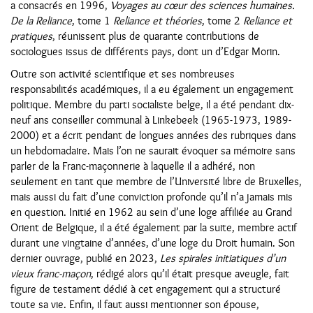
a consacrés en 1996,
Voyages au cœur des sciences humaines.
De la Reliance
, tome 1
Reliance et théories
, tome 2
Reliance et
pratiques
, réunissent plus de quarante contributions de
sociologues issus de différents pays, dont un d’Edgar Morin.
Outre son activité scientifique et ses nombreuses
responsabilités académiques, il a eu également un engagement
politique. Membre du parti socialiste belge, il a été pendant dix-
neuf ans conseiller communal à Linkebeek (1965-1973, 1989-
2000) et a écrit pendant de longues années des rubriques dans
un hebdomadaire. Mais l’on ne saurait évoquer sa mémoire sans
parler de la Franc-maçonnerie à laquelle il a adhéré, non
seulement en tant que membre de l’Université libre de Bruxelles,
mais aussi du fait d’une conviction profonde qu’il n’a jamais mis
en question. Initié en 1962 au sein d’une loge affiliée au Grand
Orient de Belgique, il a été également par la suite, membre actif
durant une vingtaine d’années, d’une loge du Droit humain. Son
dernier ouvrage, publié en 2023,
Les spirales initiatiques d’un
vieux franc-maçon
, rédigé alors qu’il était presque aveugle, fait
figure de testament dédié à cet engagement qui a structuré
toute sa vie. Enfin, il faut aussi mentionner son épouse,