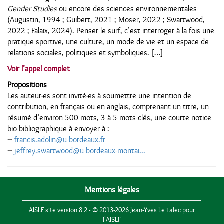
Gender Studies
ou encore des sciences environnementales
(Augustin, 1994 ; Guibert, 2021 ; Moser, 2022 ; Swartwood,
2022 ; Falaix, 2024). Penser le surf, c’est interroger à la fois une
pratique sportive, une culture, un mode de vie et un espace de
relations sociales, politiques et symboliques. […]
Voir l’appel complet
Propositions
Les auteur·es sont invité·es à soumettre une intention de
contribution, en français ou en anglais, comprenant un titre, un
résumé d’environ 500 mots, 3 à 5 mots-clés, une courte notice
bio-bibliographique à envoyer à :
–
francis.adolin@u-bordeaux.fr
–
jeffrey.swartwood@u-bordeaux-montai...
Mentions légales
AISLF site version 8.2 - © 2013-2026 Jean-Yves Le Talec pour
l'AISLF