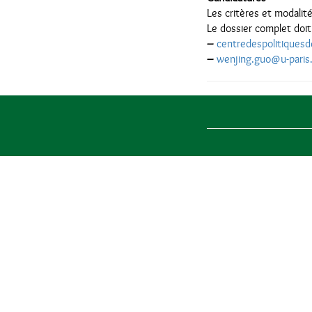
Les critères et modalité
Le dossier complet doit
–
centredespolitiques
–
wenjing.guo@u-paris.