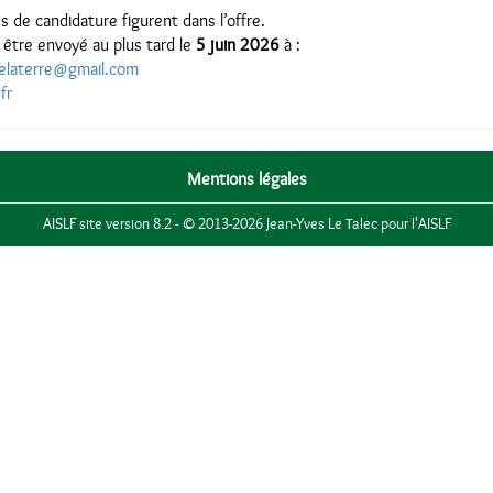
s de candidature figurent dans l’offre.
 être envoyé au plus tard le
5 juin 2026
à :
delaterre@gmail.com
fr
Mentions légales
AISLF site version 8.2 - © 2013-2026 Jean-Yves Le Talec pour l'AISLF