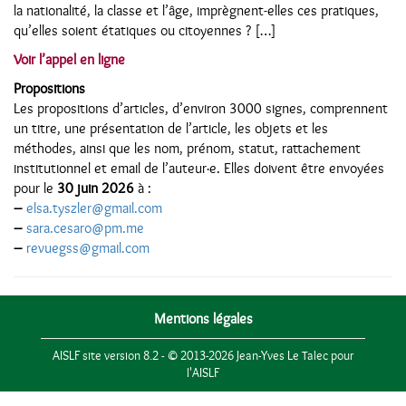
la nationalité, la classe et l’âge, imprègnent-elles ces pratiques,
qu’elles soient étatiques ou citoyennes ? […]
Voir l’appel en ligne
Propositions
Les propositions d’articles, d’environ 3000 signes, comprennent
un titre, une présentation de l’article, les objets et les
méthodes, ainsi que les nom, prénom, statut, rattachement
institutionnel et email de l’auteur·e. Elles doivent être envoyées
pour le
30 juin 2026
à :
–
elsa.tyszler@gmail.com
–
sara.cesaro@pm.me
–
revuegss@gmail.com
Mentions légales
AISLF site version 8.2 - © 2013-2026 Jean-Yves Le Talec pour
l'AISLF